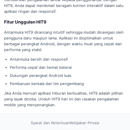
HIT9, Anda dapat menikmati beragam konten interaktif dalam satu
aplikasi ringan dan responsif.
Fitur Unggulan HIT9
Antarmuka HIT9 dirancang intuitif sehingga mudah dinavigasi oleh
pengguna baru maupun lama. Aplikasi ini dioptimalkan untuk
berbagai perangkat Android, dengan waktu muat yang cepat dan
performa yang stabil.
Antarmuka bersih dan responsif
Performa cepat dan hemat baterai
Dukungan perangkat Android luas
Pembaruan berkala dari tim pengembang
Jika Anda mencari aplikasi hiburan berkualitas, HIT9 adalah pilihan
yang layak dicoba. Unduh HIT9 hari ini dan rasakan pengalaman
mobile yang menyenangkan.
Syarat dan Ketentuan
Kebijakan Privasi